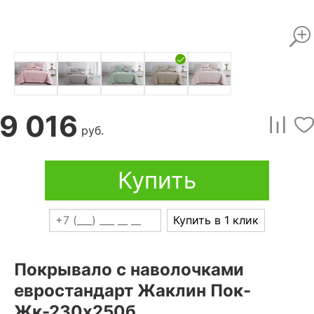
9 016
руб.
Купить
Купить в 1 клик
Покрывало с наволочками
евростандарт Жаклин Пок-
Жк-230х250б