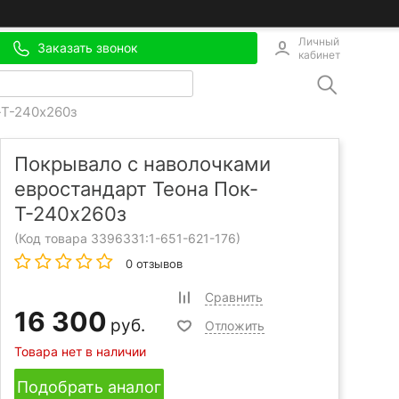
Личный
Заказать звонок
кабинет
-Т-240х260з
Покрывало с наволочками
евростандарт Теона Пок-
Т-240х260з
(Код товара 3396331:
1-651-621-176
)
0 отзывов
Сравнить
16 300
руб.
Отложить
Товара нет в наличии
Подобрать аналог