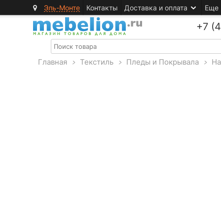
Эль-Монте
Контакты
Доставка и оплата
Еще
+7 (
Главная
>
Текстиль
>
Пледы и Покрывала
>
На