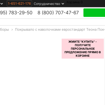
Корзина
0
1-651-621-176
Сотрудничество
495)
783-29-50
8 (800)
707-47-67
боры
>
Покрывало с наволочками евростандарт Теона Пок