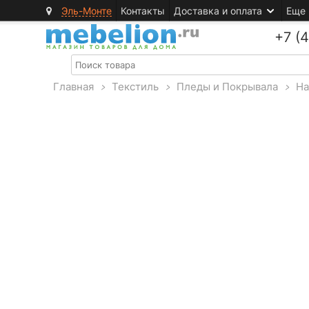
Эль-Монте
Контакты
Доставка и оплата
Еще
+7 (
Главная
>
Текстиль
>
Пледы и Покрывала
>
На