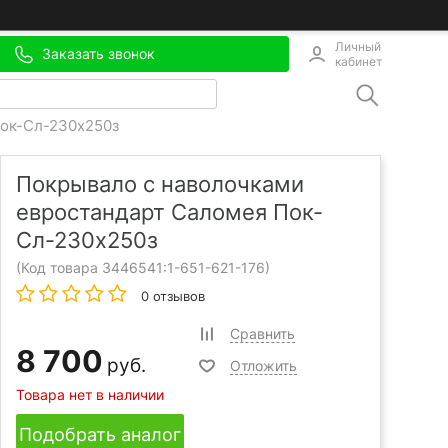
Личный
Заказать звонок
кабинет
Пок-Сл-230х250з
Покрывало с наволочками
евростандарт Саломея Пок-
Сл-230х250з
(Код товара 3446541:
1-651-621-176
)
0 отзывов
Сравнить
8 700
руб.
Отложить
Товара нет в наличии
Подобрать аналог