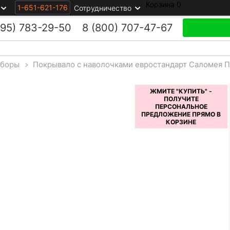
Корзина
0
1-651-621-176
Сотрудничество
495)
783-29-50
8 (800)
707-47-67
боры
>
Покрывало с наволочками евростандарт Саломея 