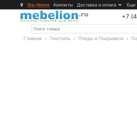
Эль-Монте
Контакты
Доставка и оплата
Еще
+7 (
Главная
>
Текстиль
>
Пледы и Покрывала
>
По