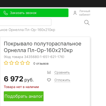
Личный
Заказать звонок
кабинет
ьное Орнелла Пл-Ор-160х210кр
Покрывало полутораспальное
Орнелла Пл-Ор-160х210кр
(Код товара 3435680:
1-651-621-176
)
0 отзывов
Сравнить
6 972
руб.
Отложить
Товара нет в наличии
Подобрать аналог