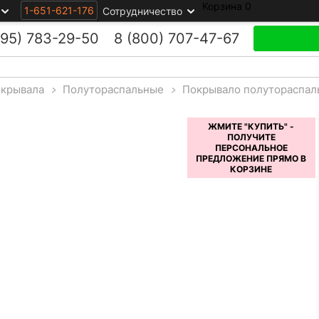
Корзина
0
1-651-621-176
Сотрудничество
495)
783-29-50
8 (800)
707-47-67
крывала
>
Полутораспальные
>
Покрывало полутораспал