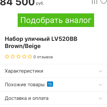
84 500
руб.
Подобрать аналог
Набор уличный LV520BB
Brown/Beige
0 отзывов
Характеристики
Код товара
2926384
Похожие товары
15
Артикул
AFN_LV520BB_Brown-Bei
Доставка и оплата
ge