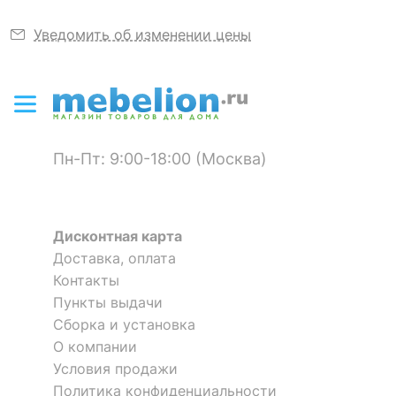
Уведомить об изменении цены
КОМПЛЕКТАЦИЯ
Набор уличный AFM-307B
Набор уличный Andrea
Компоненты,
диван - 1150х620х740
входящие в
мм
128 700
99 736
р.
р.
комплект
стол - 900х500х550 мм
2 кресла - 540х580х740
Пн-Пт: 9:00-18:00 (Москва)
мм
ОСОБЕННОСТИ ПРИМЕНЕНИЯ
Дисконтная карта
Рекомендуемые
Доставка, оплата
Дача, Бар, Веранда
помещения
Контакты
Пункты выдачи
Скрыть
Сборка и установка
О компании
Условия продажи
Набор уличный AFM-310B
Кресло Равенна
Политика конфиденциальности
Beige/Grey