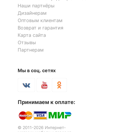
Наши партнёры
Дизайнерам
128 700
14 186
р.
р.
Оптовым клиентам
Возврат и гарантия
Карта сайта
Отзывы
Партнерам
Мы в соц. сетях
Набор уличный Lounge
Набор уличный AFM-330B
Принимаем к оплате:
Brown
16 835
115 700
р.
р.
© 2011-2026 Интернет-