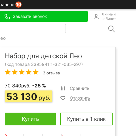
10
ранное
Личный
Заказать звонок
кабинет
Лео
Набор для детской Лео
(Код товара 3395941:
1-321-035-297
)
3 отзыва
70 840
-25 %
руб.
Сравнить
53 130
руб.
Отложить
Купить
Купить в 1 клик