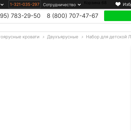
Корзина
68
1-321-035-297
Изб
Сотрудничество
495)
783-29-50
8 (800)
707-47-67
оярусные кровати
>
Двухъярусные
>
Набор для детской 