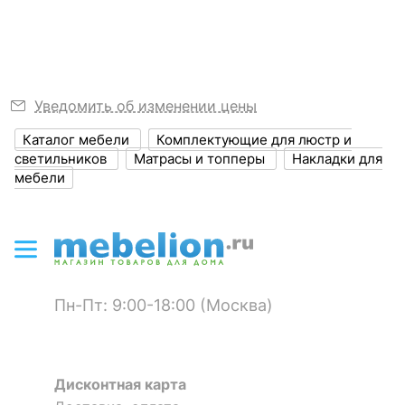
1900
места, мм
?
Ширина, мм
1200
Ширина спального
1200
Уведомить об изменении цены
места, мм
Каталог мебели
Комплектующие для люстр и
?
Высота, мм
180
светильников
Матрасы и топперы
Накладки для
мебели
ЦВЕТ И МАТЕРИАЛ
?
Цвет обивки
белый
?
Материал обивки
жаккард, простеганный
на холлконе
Пн-Пт: 9:00-18:00 (Москва)
?
Наполнитель
пенополиуретан;
термовойлок;
пружинный блок Bonnel
Дисконтная карта