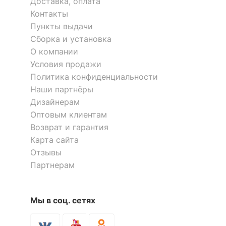
Доставка, оплата
?
Тип поверхности
матовый
обивки
Контакты
Пункты выдачи
Сборка и установка
ОСОБЕННОСТИ ПРИМЕНЕНИЯ
О компании
Условия продажи
Уровень жесткости
средняя
Политика конфиденциальности
Рекомендуемые
Наши партнёры
Спальня
помещения
Дизайнерам
Оптовым клиентам
Масса нетто, кг
17.556
Возврат и гарантия
Карта сайта
Скрыть
Отзывы
Партнерам
Мы в соц. сетях