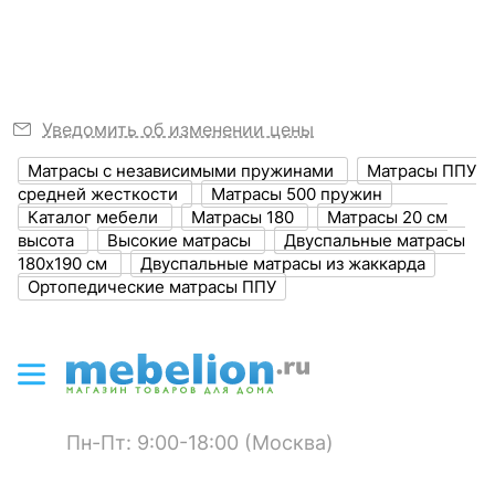
2000
места, мм
?
Ширина, мм
1800
Ширина спального
1800
Уведомить об изменении цены
места, мм
Матрасы с независимыми пружинами
Матрасы ППУ
?
Высота, мм
200
средней жесткости
Матрасы 500 пружин
Каталог мебели
Матрасы 180
Матрасы 20 см
высота
Высокие матрасы
Двуспальные матрасы
ЦВЕТ И МАТЕРИАЛ
180x190 см
Двуспальные матрасы из жаккарда
Ортопедические матрасы ППУ
?
Цвет обивки
белый
?
Материал обивки
синтетический жаккард
?
Наполнитель
блок независимых
пружин TFK (256
пружин/м2)
Пн-Пт: 9:00-18:00 (Москва)
войлок
ППУ 30 мм