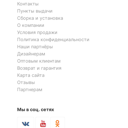
?
Цвет обивки
белый
Контакты
Пункты выдачи
?
Материал обивки
трикотаж, стеганый на
Сборка и установка
полиэфирном волокне
О компании
Условия продажи
?
Наполнитель
5-зональный блок
независимых пружин, h-
Политика конфиденциальности
15 см,
Наши партнёры
бикокос,
Дизайнерам
пена
Оптовым клиентам
высокоэластичная,
усиление по
Возврат и гарантия
периметру матраса
Карта сайта
Отзывы
?
Тип поверхности
матовый
Партнерам
обивки
ОСОБЕННОСТИ ПРИМЕНЕНИЯ
Мы в соц. сетях
Уровень жесткости
выше средней