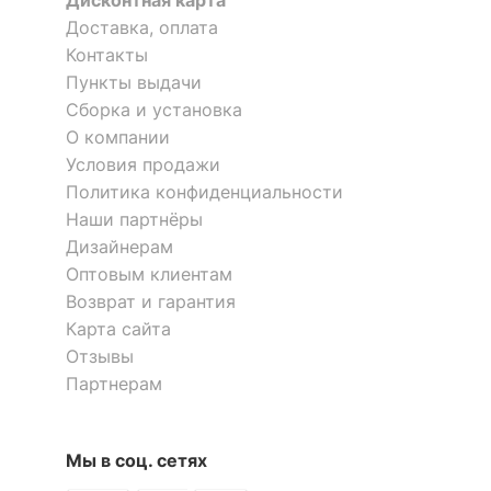
Дисконтная карта
Доставка, оплата
?
Тип поверхности
Контакты
матовый
обивки
Пункты выдачи
Сборка и установка
КОМПЛЕКТАЦИЯ
О компании
Условия продажи
Приобретается
матрас 2000x1400
Политика конфиденциальности
отдельно
Наши партнёры
Дизайнерам
Компоненты,
основание
входящие в
Оптовым клиентам
ортопедическое
комплект
Возврат и гарантия
Карта сайта
ОСОБЕННОСТИ ПРИМЕНЕНИЯ
Отзывы
Партнерам
Рекомендуемые
Спальня
помещения
Мы в соц. сетях
Масса брутто, кг
85