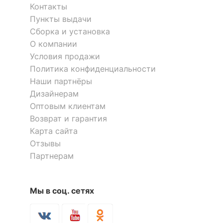
?
Тип поверхности
Контакты
матовый
обивки
Пункты выдачи
Сборка и установка
О компании
КОМПЛЕКТАЦИЯ
Условия продажи
Приобретается
Политика конфиденциальности
матрас - 2000x2000 мм.
отдельно
Наши партнёры
Дизайнерам
Компоненты,
основание
Оптовым клиентам
входящие в
ортопедическое,
комплект
подъемный механизм
Возврат и гарантия
Карта сайта
Отзывы
ОСОБЕННОСТИ ПРИМЕНЕНИЯ
Партнерам
Рекомендуемые
Спальня
помещения
Мы в соц. сетях
Скрыть