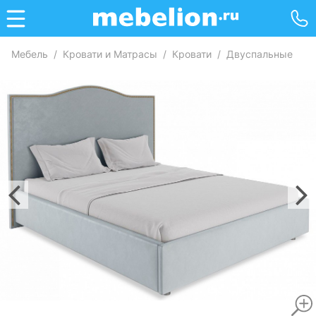
Мебель
/
Кровати и Матрасы
/
Кровати
/
Двуспальные