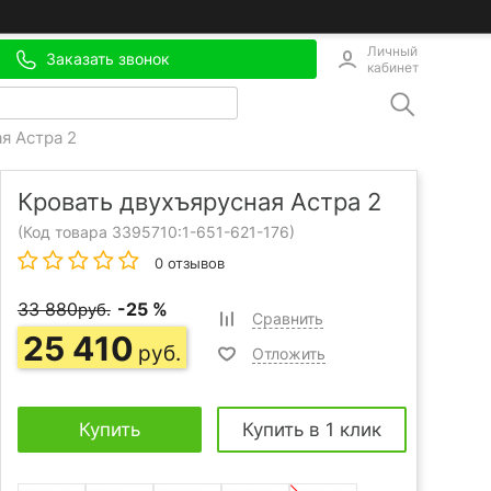
Личный
Заказать звонок
кабинет
я Астра 2
Кровать двухъярусная Астра 2
(Код товара 3395710:
1-651-621-176
)
0 отзывов
33 880
-25 %
руб.
Сравнить
25 410
руб.
Отложить
Купить
Купить в 1 клик