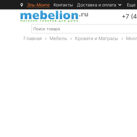
Эль-Монте
Контакты
Доставка и оплата
Еще
+7 (
Главная
>
Мебель
>
Кровати и Матрасы
>
Мног