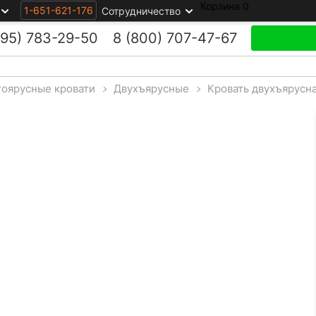
Корзина
0
1-651-621-176
Сотрудничество
495)
783-29-50
8 (800)
707-47-67
оярусные кровати
>
Двухъярусные
>
Кровать двухъярусна