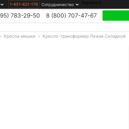
Корзина
0
1-651-621-176
Сотрудничество
495)
783-29-50
8 (800)
707-47-67
>
Кресла-мешки
>
Кресло-трансформер Лежак Складной