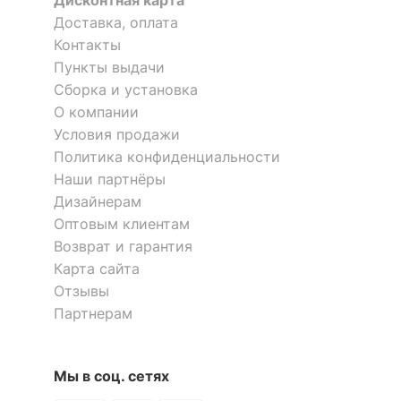
Дисконтная карта
?
Доставка, оплата
Цвет корпуса
венге
Контакты
?
Материал обивки
рогожка
Пункты выдачи
Сборка и установка
?
Наполнитель
аселекс, ППУ
О компании
Условия продажи
?
Материал корпуса
фанера березовая
Политика конфиденциальности
?
Тип поверхности
Наши партнёры
матовый
обивки
Дизайнерам
Оптовым клиентам
?
Тип поверхности
полуматовый
Возврат и гарантия
корпуса
Карта сайта
Отзывы
ОСОБЕННОСТИ ПРИМЕНЕНИЯ
Партнерам
Рекомендуемые
Гостиная, Кабинет
помещения
Мы в соц. сетях
?
Максимальная