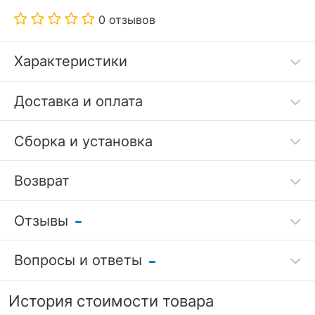
0 отзывов
Характеристики
Код товара
3725248
Доставка и оплата
Артикул
FST_1313335415
Сборка и установка
Бренд
Fiesta (Россия)
Возврат
?
Серия
Лестер
Гарантия, месяцы
18
Отзывы
Гарантия
РАЗМЕРЫ
Вопросы и ответы
качества
Оставить отзыв
?
Ширина, мм
770
Задать вопрос
7 дней
История стоимости товара