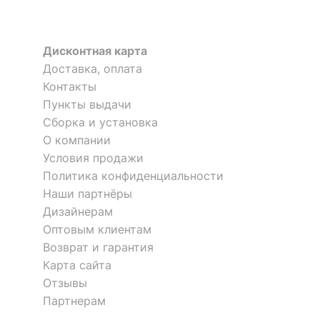
?
Тип поверхности
глянцевый
корпуса
Дисконтная карта
Доставка, оплата
?
Тип поверхности
глянцевый
Контакты
обивки
Пункты выдачи
Сборка и установка
КОМПЛЕКТАЦИЯ
Банкетка-стеллаж для обуви
Банкетка-стеллаж для обуви
О компании
Т-01.1
SR-0628
Условия продажи
5 отзывов
4 отзыва
Компоненты,
входящие в
1 полка для обуви
Политика конфиденциальности
комплект
Наши партнёры
5 193
6 320
р.
р.
Дизайнерам
Количество ящиков
нет
Оптовым клиентам
Возврат и гарантия
ОСОБЕННОСТИ ПРИМЕНЕНИЯ
Карта сайта
Отзывы
Рекомендуемые
Прихожая
Партнерам
помещения