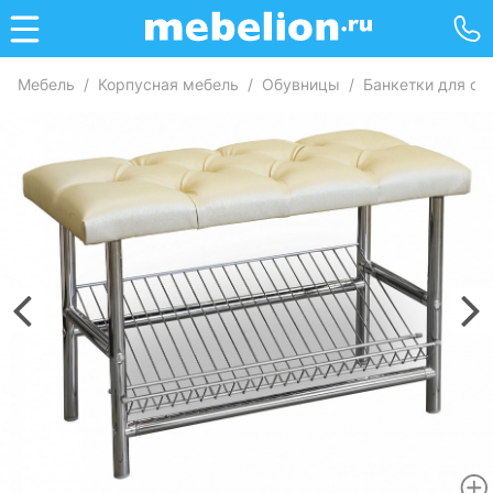
Мебель
/
Корпусная мебель
/
Обувницы
/
Банкетки для об