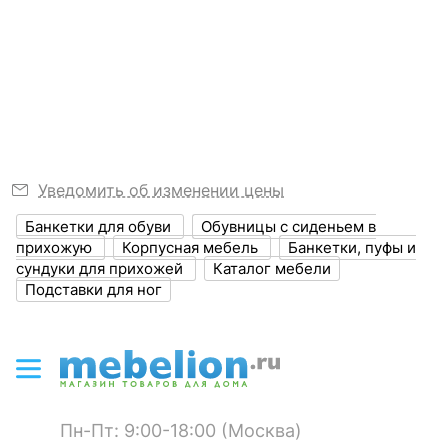
Никто ещё не оставил комментариев к ML13818,
не понравится
?
Выступ, мм
320
станьте первым.
Узнать подробнее
?
Высота, мм
475
Высота сиденья
475
?
Объем упаковки,
0.032
куб. м
Уведомить об изменении цены
Масса брутто, кг
5
Банкетки для обуви
Обувницы с сиденьем в
прихожую
Корпусная мебель
Банкетки, пуфы и
Банкетка-стеллаж для обуви
Банкетка-стеллаж для обуви
ЦВЕТ И МАТЕРИАЛ
сундуки для прихожей
Каталог мебели
Leset Грейс
Крафт 1
5 отзывов
1 отзыв
Подставки для ног
?
Цвет корпуса
хром
7 999
6 990
р.
р.
?
Цвет обивки
бежевый
?
Материал корпуса
металл
Пн-Пт: 9:00-18:00 (Москва)
?
Материал обивки
экокожа