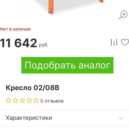
Нет в наличии
11 642
руб.
Подобрать аналог
Кресло 02/08В
0 отзывов
Характеристики
Плетеное кресло из ротанга 02/08В Вы можете