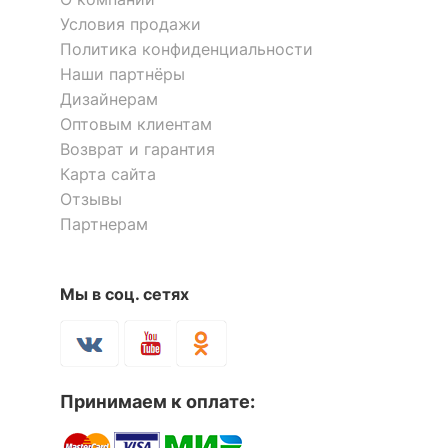
Условия продажи
Компоненты,
Политика конфиденциальности
входящие в
подушка
Наши партнёры
комплект
Дизайнерам
Оптовым клиентам
ОСОБЕННОСТИ ПРИМЕНЕНИЯ
Возврат и гарантия
Карта сайта
Рекомендуемые
Дача, Бар, Веранда,
Отзывы
помещения
Улица
Партнерам
Масса брутто, кг
4.4
Мы в соц. сетях
Скрыть
Принимаем к оплате: