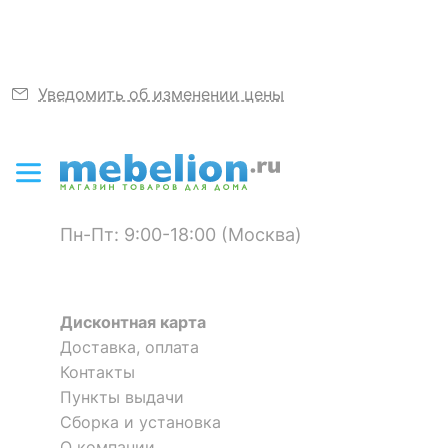
?
Объем упаковки,
0.17
куб. м
ЦВЕТ И МАТЕРИАЛ
Уведомить об изменении цены
?
Цвет обивки
светло-бежевый
?
Цвет корпуса
коньяк
?
Материал обивки
рогожка
Пн-Пт: 9:00-18:00 (Москва)
?
Материал корпуса
ротанг натуральный
?
Тип поверхности
матовый
Дисконтная карта
обивки
Доставка, оплата
?
Тип поверхности
Контакты
полуматовый
корпуса
Пункты выдачи
Сборка и установка
О компании
КОМПЛЕКТАЦИЯ