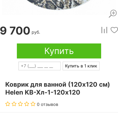
9 700
руб.
Купить
Купить в 1 клик
Коврик для ванной (120x120 см)
Helen КВ-Хл-1-120х120
0 отзывов