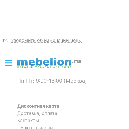
Узнать подробнее
?
Длина, мм
1000
?
Ширина, мм
600
ЦВЕТ И МАТЕРИАЛ
Уведомить об изменении цены
Материал
хлопок 100%
Цвет
серый
КОМПЛЕКТАЦИЯ
Пн-Пт: 9:00-18:00 (Москва)
Компоненты,
коврик для ванной:
входящие в
50x70 см, 1 шт,
комплект
серый
Дисконтная карта
60x100 см, 1 шт,
Доставка, оплата
серый
Контакты
Пункты выдачи