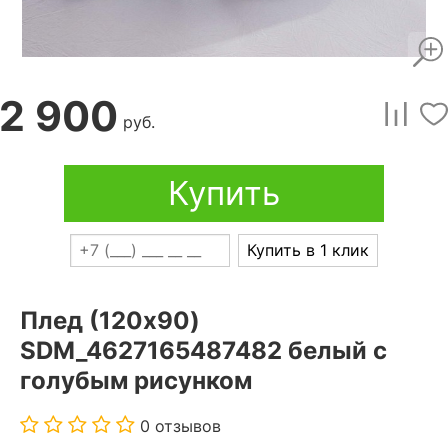
2 900
руб.
Купить
Купить в 1 клик
Плед (120x90)
SDM_4627165487482 белый с
голубым рисунком
0 отзывов