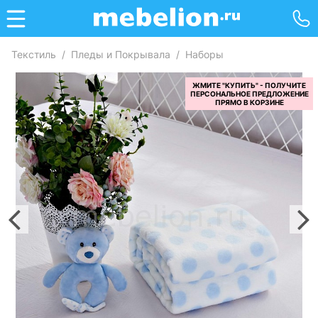
Текстиль
/
Пледы и Покрывала
/
Наборы