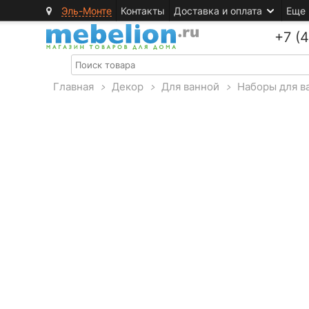
Эль-Монте
Контакты
Доставка и оплата
Еще
+7 (
Главная
>
Декор
>
Для ванной
>
Наборы для в