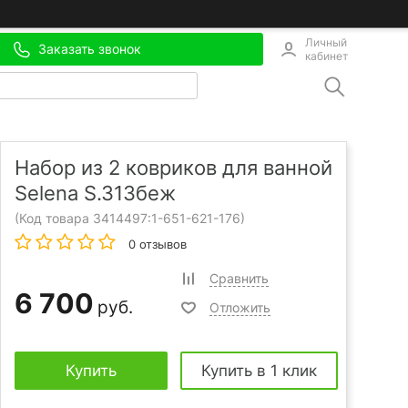
Личный
Заказать звонок
кабинет
Набор из 2 ковриков для ванной
Selena S.313беж
(Код товара 3414497:
1-651-621-176
)
0 отзывов
Сравнить
6 700
руб.
Отложить
Купить
Купить в 1 клик