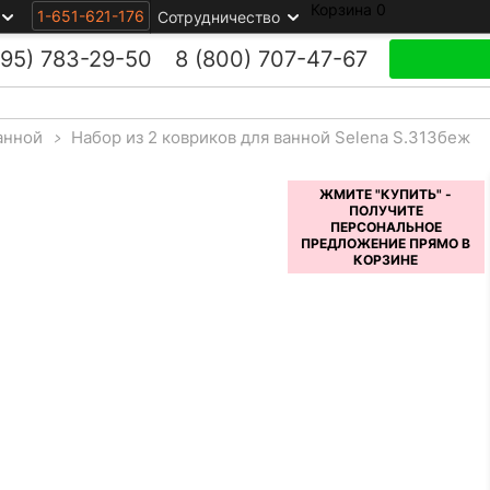
Корзина
0
1-651-621-176
Сотрудничество
495)
783-29-50
8 (800)
707-47-67
анной
>
Набор из 2 ковриков для ванной Selena S.313беж