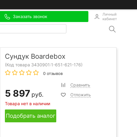
Личный
Заказать звонок
кабинет
Сундук Boardebox
(Код товара 3430901:
1-651-621-176
)
0 отзывов
Сравнить
5 897
руб.
Отложить
Товара нет в наличии
Подобрать аналог