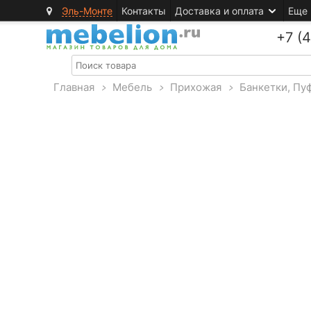
Эль-Монте
Контакты
Доставка и оплата
Еще
+7 (
Главная
>
Мебель
>
Прихожая
>
Банкетки, Пу