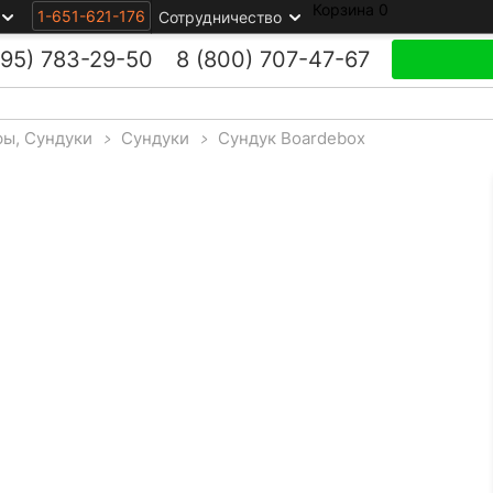
Корзина
0
1-651-621-176
Сотрудничество
495)
783-29-50
8 (800)
707-47-67
фы, Сундуки
>
Сундуки
>
Сундук Boardebox