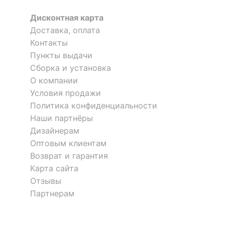
Дисконтная карта
Рекомендуемые
Бар, Гостиная, Кабинет,
Доставка, оплата
помещения
Кухня
Контакты
?
Максимальная
Пункты выдачи
120
нагрузка, кг
Сборка и установка
О компании
Масса брутто, кг
6.7
Условия продажи
Политика конфиденциальности
Скрыть
Наши партнёры
Дизайнерам
Оптовым клиентам
Возврат и гарантия
Карта сайта
Отзывы
Партнерам