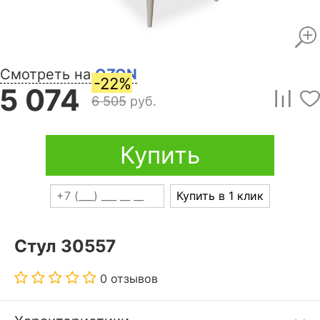
Смотреть на
OZON
-22%
5 074
6 505
руб.
Купить
Купить в 1 клик
Стул 30557
0 отзывов