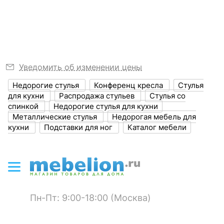
Узнать подробнее
?
Объем упаковки,
0.09
куб. м
ЦВЕТ И МАТЕРИАЛ
?
Цвет обивки
аквамарин
Уведомить об изменении цены
Недорогие стулья
Конференц кресла
Стулья
?
Цвет корпуса
капучино
для кухни
Распродажа стульев
Стулья со
спинкой
Недорогие стулья для кухни
?
Материал обивки
микровелюр
Металлические стулья
Недорогая мебель для
кухни
Подставки для ног
Каталог мебели
?
Материал корпуса
металл
?
Тип поверхности
матовый
обивки
?
Тип поверхности
матовый
корпуса
Пн-Пт: 9:00-18:00 (Москва)
ОСОБЕННОСТИ ПРИМЕНЕНИЯ