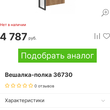
Нет в наличии
4 787
руб.
Подобрать аналог
Вешалка-полка 36730
0 отзывов
Характеристики
<b>Modern - стиль современной мебели.</b>