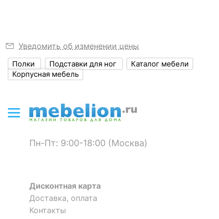
?
Объем упаковки,
0.041
куб. м
Уведомить об изменении цены
Масса брутто, кг
15.45
Полки
Подставки для ног
Каталог мебели
Корпусная мебель
ЦВЕТ И МАТЕРИАЛ
?
Цвет корпуса
дуб крафт
?
Материал корпуса
ЛДСП Е1, МДФ, сталь
Материал кромки
ПВХ
Пн-Пт: 9:00-18:00 (Москва)
?
Тип поверхности
матовый
корпуса
Дисконтная карта
КОМПЛЕКТАЦИЯ
Доставка, оплата
Контакты