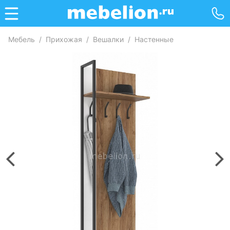
Мебель
/
Прихожая
/
Вешалки
/
Настенные