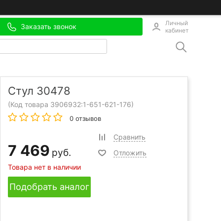
Личный
Заказать звонок
кабинет
Стул 30478
(Код товара 3906932:
1-651-621-176
)
0 отзывов
Сравнить
7 469
руб.
Отложить
Товара нет в наличии
Подобрать аналог