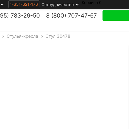
Корзина
0
1-651-621-176
Сотрудничество
495)
783-29-50
8 (800)
707-47-67
>
Стулья-кресла
>
Стул 30478