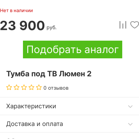
Нет в наличии
23 900
руб.
Подобрать аналог
Тумба под ТВ Люмен 2
0 отзывов
Характеристики
Шариковые направляющие полного выдвижения.
Доставка и оплата
Задняя стенка ДВПО белое.