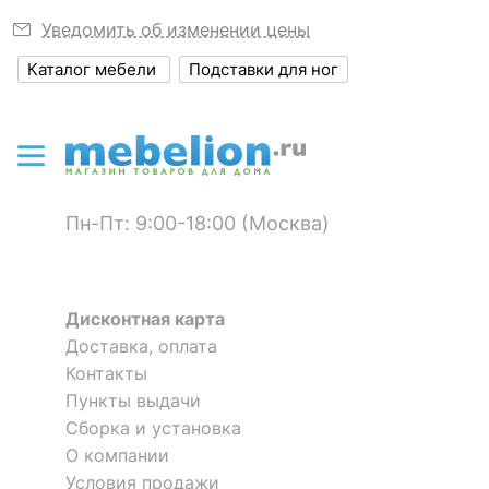
?
Объем упаковки,
0.082
Уведомить об изменении цены
куб. м
Каталог мебели
Подставки для ног
Масса брутто, кг
48.54
ЦВЕТ И МАТЕРИАЛ
?
Цвет фасада
белый
Пн-Пт: 9:00-18:00 (Москва)
?
Цвет корпуса
дуб сакраменто
?
Материал фасада
МДФ
Дисконтная карта
?
Материал корпуса
ЛДСП Е1
Доставка, оплата
Контакты
?
Тип поверхности
глянцевый
фасада
Пункты выдачи
Сборка и установка
?
Тип поверхности
О компании
матовый
корпуса
Условия продажи