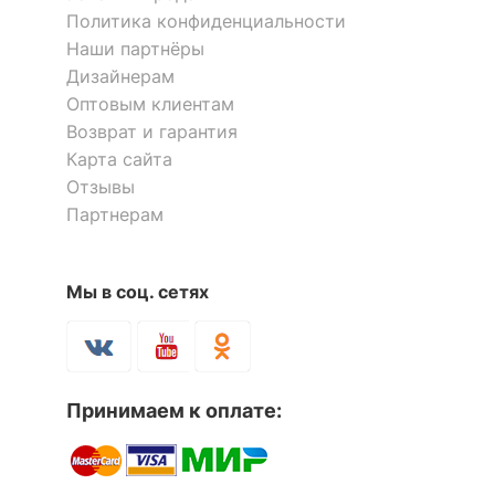
Политика конфиденциальности
КОМПЛЕКТАЦИЯ
Наши партнёры
Дизайнерам
Компоненты,
Оптовым клиентам
входящие в
1 дверца, 2 ящика
Возврат и гарантия
комплект
Карта сайта
Количество ящиков
2
Отзывы
Партнерам
Скрыть
Мы в соц. сетях
Принимаем к оплате: