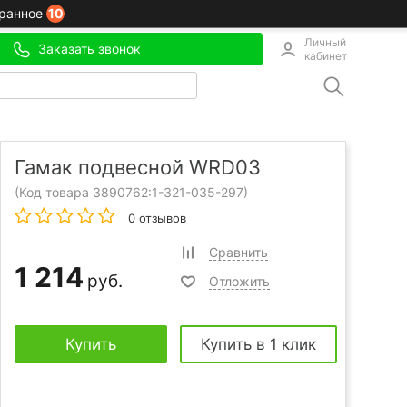
10
ранное
Личный
Заказать звонок
кабинет
Гамак подвесной WRD03
(Код товара 3890762:
1-321-035-297
)
0 отзывов
Сравнить
1 214
руб.
Отложить
Купить
Купить в 1 клик