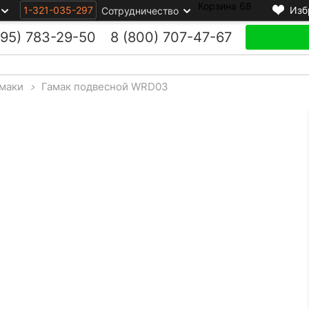
Корзина
68
1-321-035-297
Изб
Сотрудничество
495)
783-29-50
8 (800)
707-47-67
маки
>
Гамак подвесной WRD03