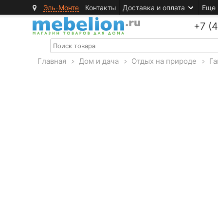
Эль-Монте
Контакты
Доставка и оплата
Еще
+7 (
Главная
>
Дом и дача
>
Отдых на природе
>
Га