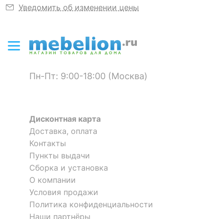
Уведомить об изменении цены
ЦВЕТ И МАТЕРИАЛ
Шатер Green Glade 3176
Шатер AFM-1048H
2 отзыва
?
Тип поверхности
глянцевый
корпуса
40 078
12 870
р.
р.
?
Материал корпуса
фибергласс
Пн-Пт: 9:00-18:00 (Москва)
?
Цвет корпуса
серый
Скрыть
Дисконтная карта
КОМПЛЕКТАЦИЯ
Доставка, оплата
Контакты
Компоненты,
4 противомоскитные
входящие в
Пункты выдачи
сетки, 4 стенки
комплект
Сборка и установка
О компании
ДОПОЛНИТЕЛЬНАЯ ИНФОРМАЦИЯ
Условия продажи
Политика конфиденциальности
Наши партнёры