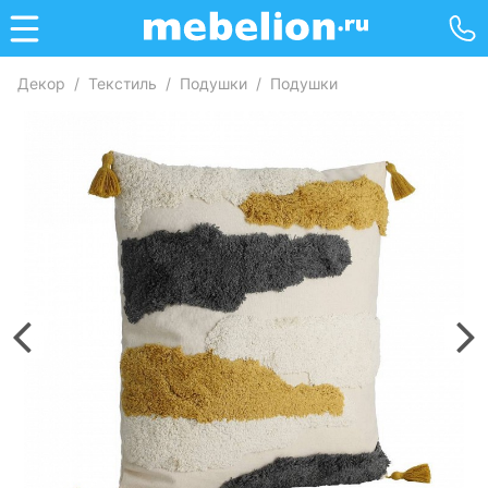
Декор
/
Текстиль
/
Подушки
/
Подушки