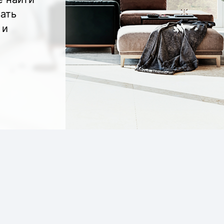
вать
 и