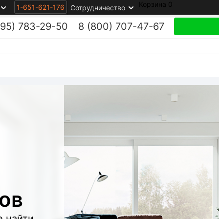
Корзина
0
1-651-621-176
Сотрудничество
495)
783-29-50
8 (800)
707-47-67
ов
е найти