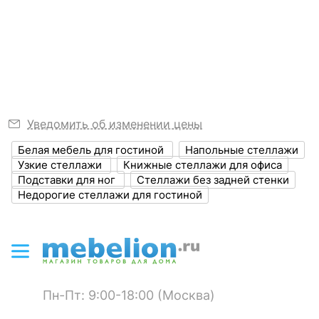
?
Ширина, мм
730
станьте первым.
Узнать подробнее
?
Выступ, мм
390
?
Высота, мм
1430
Толщина корпуса,
16
мм
Уведомить об изменении цены
?
Объем упаковки,
0.06
Белая мебель для гостиной
Напольные стеллажи
куб. м
Узкие стеллажи
Книжные стеллажи для офиса
Подставки для ног
Стеллажи без задней стенки
Масса брутто, кг
21
Недорогие стеллажи для гостиной
ЦВЕТ И МАТЕРИАЛ
?
Цвет корпуса
венге
?
Материал корпуса
ЛДСП Е1
Пн-Пт: 9:00-18:00 (Москва)
?