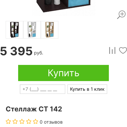
5 395
руб.
Купить
Купить в 1 клик
Стеллаж СТ 142
0 отзывов