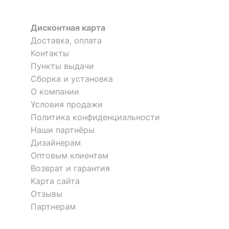
Тип поверхности
матовый
корпуса
Дисконтная карта
КОМПЛЕКТАЦИЯ
Доставка, оплата
Контакты
Компоненты,
Пункты выдачи
входящие в
5 полок
Сборка и установка
комплект
О компании
Условия продажи
ОСОБЕННОСТИ ПРИМЕНЕНИЯ
Политика конфиденциальности
Наши партнёры
Рекомендуемые
Гостиная, Кабинет,
Дизайнерам
помещения
Офис, Прихожая,
Оптовым клиентам
Спальня
Возврат и гарантия
Карта сайта
Скрыть
Отзывы
Партнерам