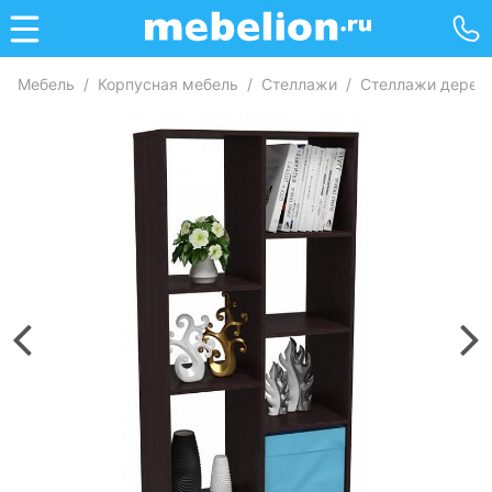
Мебель
/
Корпусная мебель
/
Стеллажи
/
Стеллажи дерев