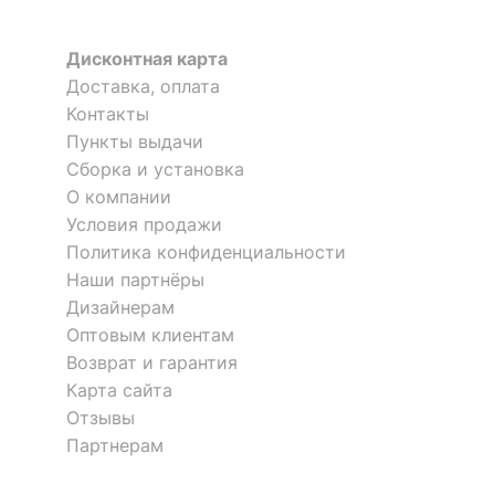
?
Тип поверхности
глянцевый
корпуса
Дисконтная карта
Доставка, оплата
КОМПЛЕКТАЦИЯ
Контакты
Пункты выдачи
Компоненты,
Сборка и установка
входящие в
1 полка
Подставка Глория
Подставка Уотер loft
О компании
комплект
1 отзыв
Условия продажи
Политика конфиденциальности
8 352
11 900
ОСОБЕННОСТИ ПРИМЕНЕНИЯ
р.
р.
Наши партнёры
Дизайнерам
Рекомендуемые
Гостиная, Кабинет,
Оптовым клиентам
помещения
Прихожая, Спальня
Возврат и гарантия
Масса нетто, кг
11
Карта сайта
Отзывы
Масса брутто, кг
12
Партнерам