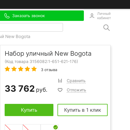
Личный
Заказать звонок
кабинет
ый New Bogota
Набор уличный New Bogota
(Код товара 3156082:
1-651-621-176
)
3 отзыва
Сравнить
33 762
руб.
Отложить
Купить
Купить в 1 клик