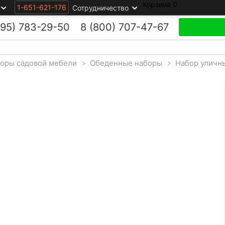
Корзина
0
1-651-621-176
Сотрудничество
495)
783-29-50
8 (800)
707-47-67
оры садовой мебели
>
Обеденные наборы
>
Набор уличн