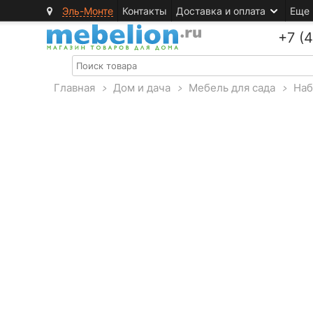
Эль-Монте
Контакты
Доставка и оплата
Еще
+7 (
Главная
>
Дом и дача
>
Мебель для сада
>
Наб