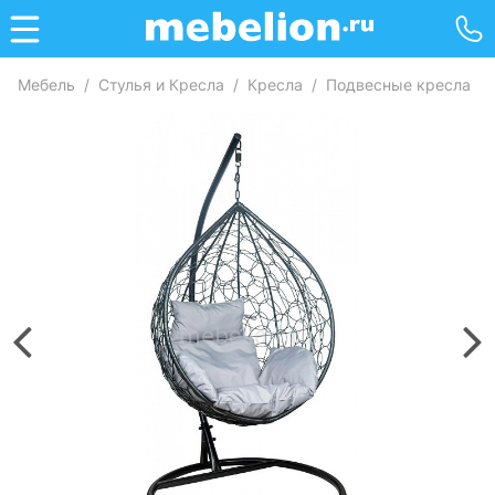
Мебель
/
Стулья и Кресла
/
Кресла
/
Подвесные кресла