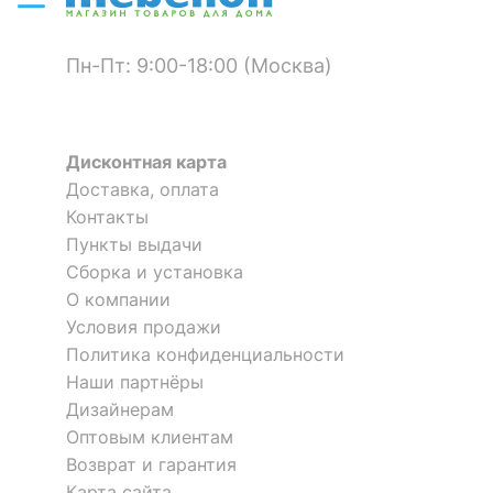
?
Материал обивки
полиэстер
?
Наполнитель
ППУ, холлофайбер
Пн-Пт: 9:00-18:00 (Москва)
?
Материал корпуса
ротанг искусственный,
сталь
Дисконтная карта
?
Тип поверхности
матовый
Доставка, оплата
обивки
Контакты
?
Пункты выдачи
Тип поверхности
глянцевый, матовый
корпуса
Сборка и установка
Кресло подвесное Gemini
Кресло подвесное AFM-810B
О компании
3 отзыва
Условия продажи
КОМПЛЕКТАЦИЯ
Политика конфиденциальности
11 375
38 870
р.
р.
Компоненты,
Наши партнёры
входящие в
1 подушка
Дизайнерам
комплект
Оптовым клиентам
Возврат и гарантия
ОСОБЕННОСТИ ПРИМЕНЕНИЯ
Карта сайта