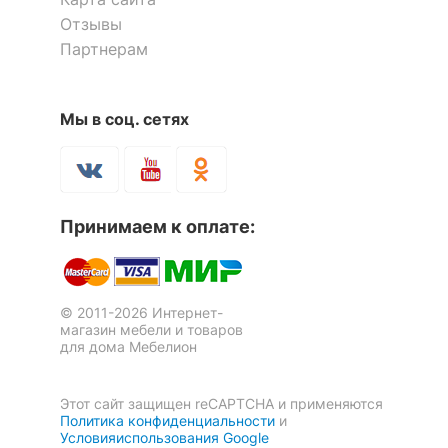
Отзывы
Рекомендуемые
Дача, Улица
Партнерам
помещения
?
Максимальная
180
Мы в соц. сетях
нагрузка, кг
Масса нетто, кг
26.2
Кресло подвесное Easy
3 отзыва
Масса брутто, кг
28
Принимаем к оплате:
9 724
р.
Скрыть
© 2011-2026 Интернет-
Скрыть
магазин мебели и товаров
для дома Мебелион
Этот сайт защищен reCAPTCHA и применяются
Политика конфиденциальности
и
Условияиспользования Google