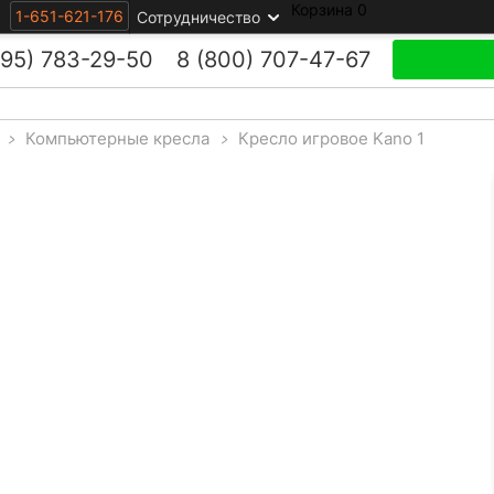
Корзина
0
1-651-621-176
Сотрудничество
495)
783-29-50
8 (800)
707-47-67
>
Компьютерные кресла
>
Кресло игровое Kano 1