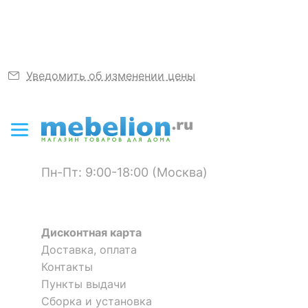
ЦВЕТ И МАТЕРИАЛ
Материал
полиэстер 100%
Цвет
серо-зеленый
Уведомить об изменении цены
Набор из 2 ковриков для
Набор из 2 ковриков для
ДОПОЛНИТЕЛЬНАЯ ИНФОРМАЦИЯ
ванной Ruby
ванной Ruby
Форма
прямоугольная
7 600
7 600
р.
р.
Пн-Пт: 9:00-18:00 (Москва)
Масса нетто, кг
2
Скрыть
Дисконтная карта
Доставка, оплата
Контакты
Пункты выдачи
Сборка и установка