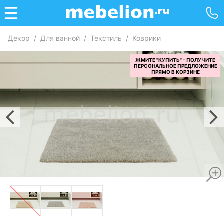
Декор
/
Для ванной
/
Текстиль
/
Коврики