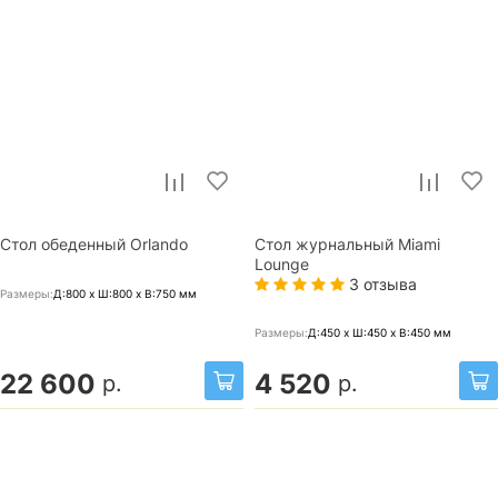
Стол обеденный Orlando
Стол журнальный Miami
Lounge
3 отзыва
Размеры:
Д:800 x Ш:800 x В:750
мм
Размеры:
Д:450 x Ш:450 x В:450
мм
22 600
4 520
р.
р.