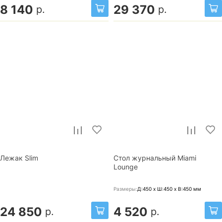
8 140
29 370
р.
р.
Лежак Slim
Стол журнальный Miami
Lounge
Размеры:
Д:450 x Ш:450 x В:450
мм
24 850
4 520
р.
р.