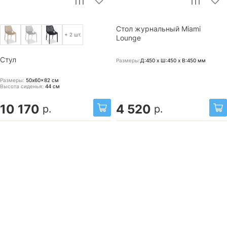
Стол журнальный Miami
+ 2 шт.
Lounge
Стул
Размеры:
Д:450 x Ш:450 x В:450
мм
Размеры:
50x60x82
см
Высота сиденья:
44
см
10 170
4 520
р.
р.