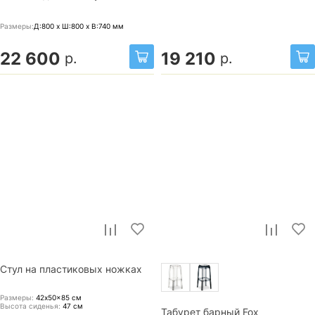
Размеры:
Д:800 x Ш:800 x В:740
мм
22 600
19 210
р.
р.
Стул на пластиковых ножках
Размеры:
42x50x85
см
Высота сиденья:
47
см
Табурет барный Fox