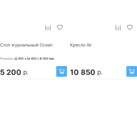
Стол журнальный Ocean
Кресло Air
Размеры:
Д:450 x Ш:450 x В:450
мм
5 200
10 850
р.
р.