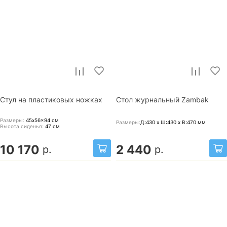
Стул на пластиковых ножках
Стол журнальный Zambak
Размеры:
45x56x94
см
Размеры:
Д:430 x Ш:430 x В:470
мм
Высота сиденья:
47
см
10 170
2 440
р.
р.