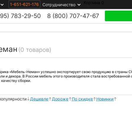
Корзина
0
1-651-621-176
Сотрудничество
495)
783-29-50
8 (800)
707-47-67
еман
(0 товаров)
брика «Мебель-Неман» успешно экспортирует свою продукцию в страны С
ли и декора. В России мебель этого производителя стала востребованной
 качеству сборки.
популярности
Дешевле
Дороже
По скидке
Новинки