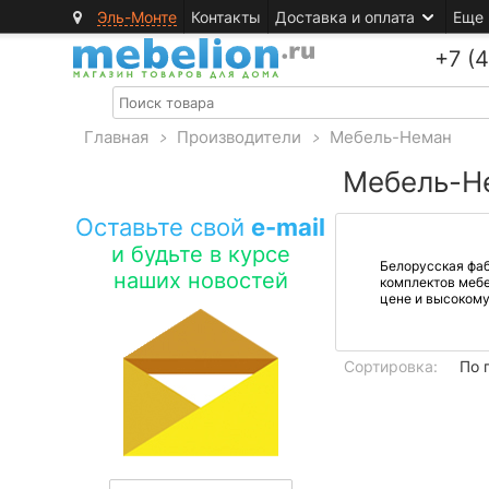
Эль-Монте
Контакты
Доставка и оплата
Еще
+7 (
Главная
>
Производители
>
Мебель-Неман
Мебель-Н
Оставьте свой
e-mail
и будьте в курсе
Белорусская фа
наших новостей
комплектов мебе
цене и высокому
Сортировка:
По 