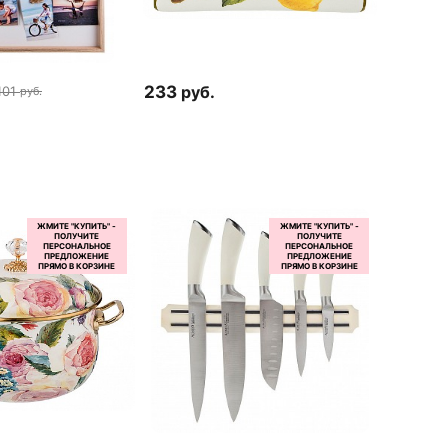
233
руб.
101
руб.