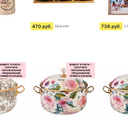
470
руб.
738
руб.
553
1 
руб.