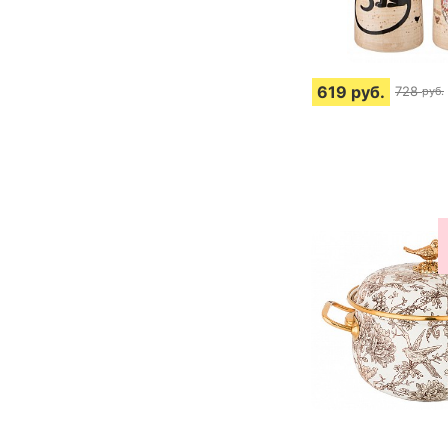
619
руб.
728
руб.