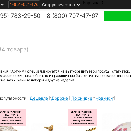
Корзина
0
1-651-621-176
Сотрудничество
495)
783-29-50
8 (800)
707-47-67
34 товара)
ания «Арти-М» специализируется на выпуске питьевой посуды, статуэток, 
 классические, свадебные или праздничные бокалы из высококачественного
не, вазы, чайные наборы и другие изделия.
популярности
Дешевле
Дороже
По скидке
Новинки