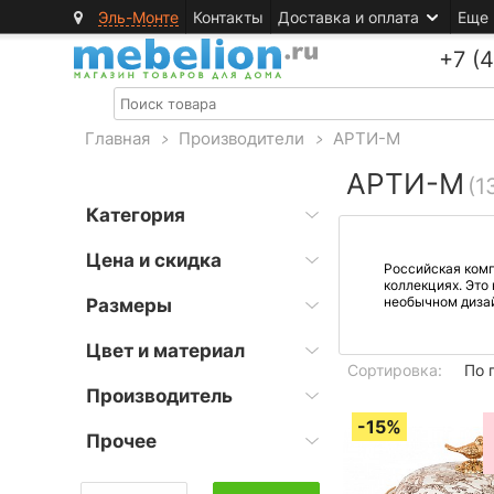
Эль-Монте
Контакты
Доставка и оплата
Еще
+7 (
Главная
>
Производители
>
АРТИ-М
АРТИ-М
(1
Категория
Цена и скидка
Российская комп
коллекциях. Это
необычном дизай
Размеры
Цвет и материал
Сортировка:
По 
Производитель
Прочее