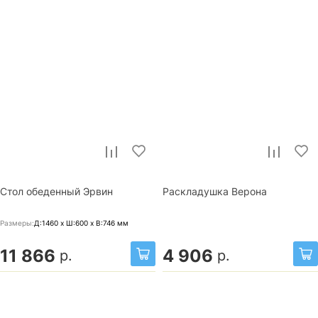
Стол обеденный Эрвин
Раскладушка Верона
Размеры:
Д:1460 x Ш:600 x В:746
мм
11 866
4 906
р.
р.