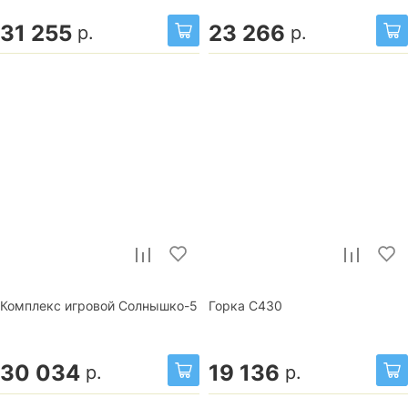
31 255
23 266
р.
р.
Комплекс игровой Солнышко-5
Горка С430
30 034
19 136
р.
р.