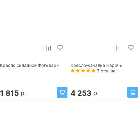
Кресло складное Фольварк
Кресло-качалка Нарочь
3 отзыва
1 815
4 253
р.
р.