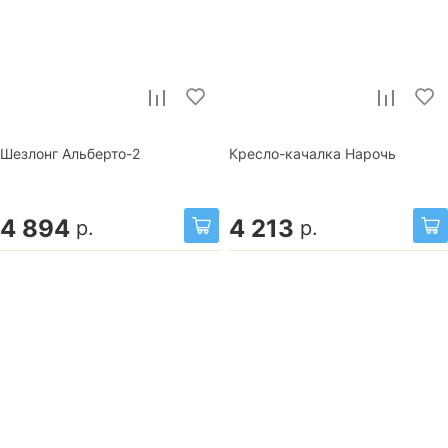
Шезлонг Альберто-2
Кресло-качалка Нарочь
4 894
4 213
р.
р.