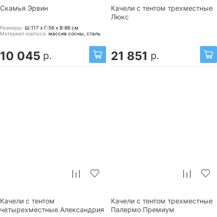
Скамья Эрвин
Качели с тентом трехместные
Люкс
Размеры:
Ш:117 x Г:56 x В:86
см
Материал корпуса:
массив сосны, сталь
10 045
21 851
р.
р.
Качели с тентом
Качели с тентом трехместные
четырехместные Александрия
Палермо Премиум