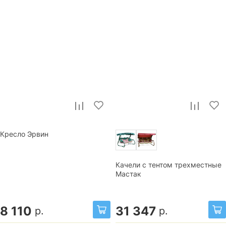
Кресло Эрвин
Качели с тентом трехместные
Мастак
8 110
31 347
р.
р.